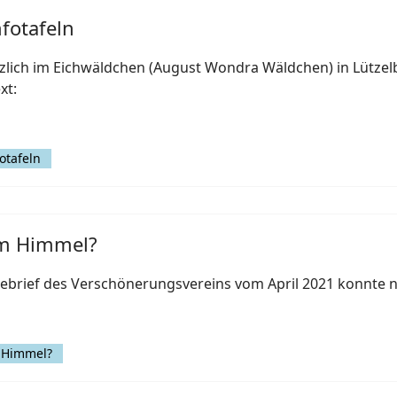
fotafeln
zlich im Eichwäldchen (August Wondra Wäldchen) in Lützel
xt:
otafeln
em Himmel?
nebrief des Verschönerungsvereins vom April 2021 konnte 
 Himmel?