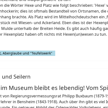
die Wörter Hexe und Platz wie folgt beschrieben: 'Hexe'
nhockerin; dies ist oftmals Bestandteil von Ortsnamen, die
 brachte. Als Platz wird im Mittelhochdeutschen ein ‚fre
rstück mit Wiesen- und Ackerland. Eben dies ist der Hexenp
e Mulde unterhalb der Breiten Heide. Es gibt auch häufig ga
 Hexenplatz haben oft nichts mit Hexen(un)wesen zu tun.
, Aberglaube und "Teufelswerk"
 und Seilern
- im Museum bleibt es lebendig! Vom Sp
eit von Regierungsvermessungsrat Philipp Buxbaum (1879-196
ehrer in Bensheim (1843-1918). Auch über ihn gibt es viel 
unde. Ein getreues Abbild des Odenwälder Volkslebens, ei