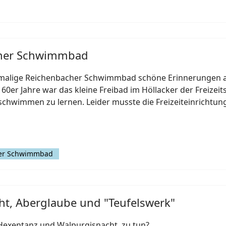
cher Schwimmbad
ehemalige Reichenbacher Schwimmbad schöne Erinnerungen 
 60er Jahre war das kleine Freibad im Höllacker der Freizei
 schwimmen zu lernen. Leider musste die Freizeiteinrichtun
her Schwimmbad
t, Aberglaube und "Teufelswerk"
Hexentanz und Walpurgisnacht zu tun?