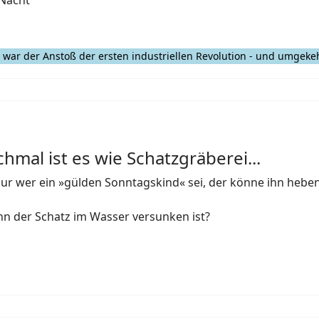
 Nacht
 war der Anstoß der ersten industriellen Revolution - und umgeke
mal ist es wie Schatzgräberei...
.. Nur wer ein »gülden Sonntagskind« sei, der könne ihn hebe
nn der Schatz im Wasser versunken ist?