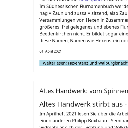
Im Südhessischen Flurnamenbuch werden 
hag = Zaun und zussa = sitzend, also Zau
Versammlungen von Hexen in Zusammenhang
größeres, frei gelegenes und ebenes Flu
Beedenkirchen nicht. Er bildet sogar ein
diese Namen, Namen wie Hexenstein oder
01. April 2021
Weiterlesen: Hexentanz und Walpurgisnacht
Altes Handwerk: vom Spinnen
Altes Handwerk stirbt aus 
Im Aprilheft 2021 lesen Sie über die Arb
einen anderen Philipp Buxbaum: Seminarl
widmete er sich der Dichtung und Volksk