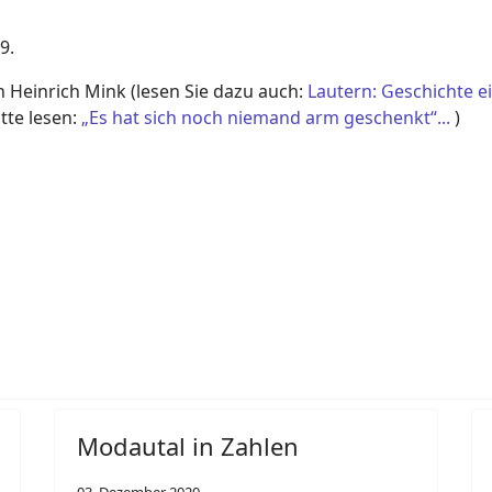
9.
 Heinrich Mink (lesen Sie dazu auch:
Lautern: Geschichte e
tte lesen:
„Es
hat sich noch niemand
arm
geschenkt“...
)
ts(t)räume und historisches Stellwerk
Modautal in Zahlen
03. Dezember 2020