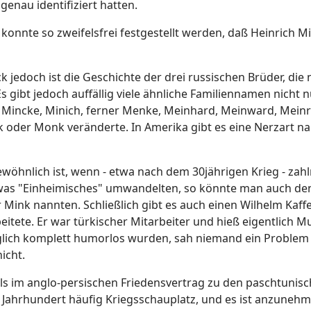
genau identifiziert hatten.
konnte so zweifelsfrei festgestellt werden, daß Heinrich M
 jedoch ist die Geschichte der drei russischen Brüder, di
s gibt jedoch auffällig viele ähnliche Familiennamen nicht
 Mincke, Minich, ferner Menke, Meinhard, Meinward, Meinr
 oder Monk veränderte. In Amerika gibt es eine Nerzart 
wöhnlich ist, wenn - etwa nach dem 30jährigen Krieg - zah
as "Einheimisches" umwandelten, so könnte man auch denke
er Mink nannten. Schließlich gibt es auch einen Wilhelm Kaff
eitete. Er war türkischer Mitarbeiter und hieß eigentlich
glich komplett humorlos wurden, sah niemand ein Probl
icht.
 im anglo-persischen Friedensvertrag zu den paschtunische
 Jahrhundert häufig Kriegsschauplatz, und es ist anzunehme