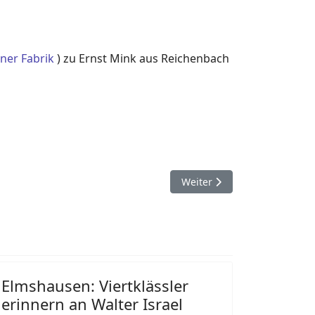
iner Fabrik
) zu Ernst Mink aus Reichenbach
Nächster Beitrag: Beitrag z
Weiter
Elmshausen: Viertklässler
erinnern an Walter Israel