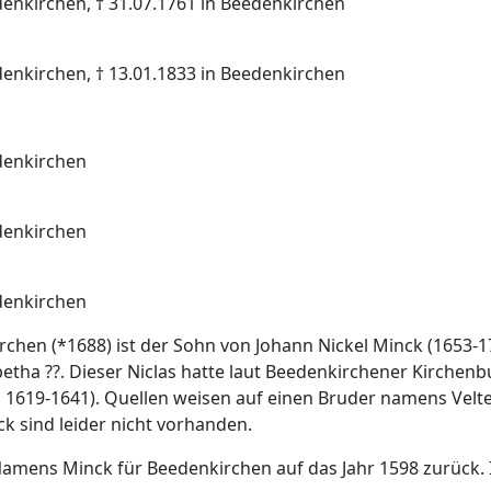
enkirchen, † 31.07.1761 in Beedenkirchen
enkirchen, † 13.01.1833 in Beedenkirchen
denkirchen
denkirchen
denkirchen
chen (*1688) ist der Sohn von Johann Nickel Minck (1653-1
betha ??. Dieser Niclas hatte laut Beedenkirchener Kirchenb
ca 1619-1641). Quellen weisen auf einen Bruder namens Velt
k sind leider nicht vorhanden.
mens Minck für Beedenkirchen auf das Jahr 1598 zurück. In