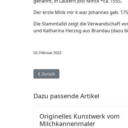
genannt, in Lautern Jost Minck *ca. 1555.
Der erste Mink mir k war Johannes geb. 175
Die Stammtafel zeigt die Verwandschaft von
und Katharina Herzog aus Brandau (dazu bi
02. Februar 2022
Vorheriger Beitrag: Museum Reinheim: Haushal
Zurück
Dazu passende Artikel
Originelles Kunstwerk vom
Milchkannenmaler