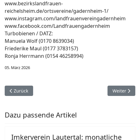
www.bezirkslandfrauen-
reichelsheim.de/ortsvereine/gadernheim-1/
www.instagram.com/landfrauenvereingadernheim
www.facebook.com/Landfrauengadernheim
Turbobienen / DATZ:
Manuela Wolf (0170 8639034)
Friederike Maul (0177 3783157)
Ronja Herrmann (0154 46258994)
05. März 2026
Vorheriger Beitrag: Neuwahlen beim Angelsportverein Lauterta
Nächster Bei
Zurück
Weiter
Dazu passende Artikel
Imkerverein Lautertal: monatliche