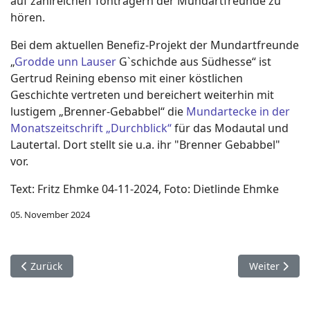
auf zahlreichen Tonträgern der Mundartfreunde zu
hören.
Bei dem aktuellen Benefiz-Projekt der Mundartfreunde
„
Grodde unn Lauser
G`schichde aus Südhesse“ ist
Gertrud Reining ebenso mit einer köstlichen
Geschichte vertreten und bereichert weiterhin mit
lustigem „Brenner-Gebabbel“ die
Mundartecke in der
Monatszeitschrift „Durchblick“
für das Modautal und
Lautertal. Dort stellt sie u.a. ihr "Brenner Gebabbel"
vor.
Text: Fritz Ehmke 04-11-2024, Foto: Dietlinde Ehmke
05. November 2024
Vorheriger Beitrag: Weil du moin... Rudi von Reichenbach
Nächster Bei
Zurück
Weiter