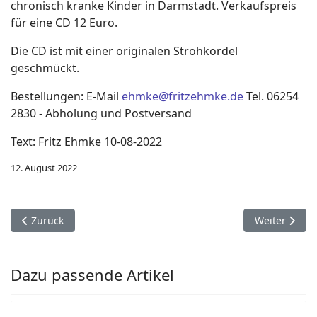
chronisch kranke Kinder in Darmstadt. Verkaufspreis
für eine CD 12 Euro.
Die CD ist mit einer originalen Strohkordel
geschmückt.
Bestellungen: E-Mail
ehmke@fritzehmke.de
Tel. 06254
2830 - Abholung und Postversand
Text: Fritz Ehmke 10-08-2022
12. August 2022
Vorheriger Beitrag: Benefiz-CDs „Es wår emol, Märche in Sü
Nächster Bei
Zurück
Weiter
Dazu passende Artikel