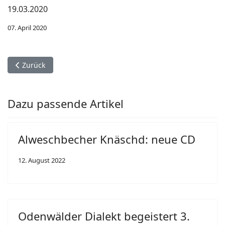
19.03.2020
07. April 2020
Vorheriger Beitrag: Ourewällerisch fer Oufänger: der hot die 
Zurück
Dazu passende Artikel
Alweschbecher Knäschd: neue CD
12. August 2022
Odenwälder Dialekt begeistert 3.