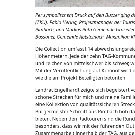
Per symbolischem Druck auf den Buzzer ging da
(ZKÜ), Fabio Hering, Projektmanager der Tour
Rimbach, und Markus Röth Gemeinde Grasellenba
Bassauer, Gemeinde Abtsteinach, Maximilian Kl
Die Collection umfasst 14 abwechslungsre
Höhenmetern. Jede der zehn TAG-Kommunen i
und reichen von mittelschwer bis schwer, w
Mit der Veröffentlichung auf Komoot wird 
wie die am Projekt Beteiligten betonten.
Landrat Engelhardt zeigte sich begeistert 
schöne Strecken für mich und meine Famil
eine Kollektion von qualitätssicheren Streck
Bürgermeister Schmitt aus Rimbach hob das
bieten. Neben den Radtouren sind die Rund
besonders, dass wir mit der führenden Out
Zusammenarbeit innerhalb der TAG, aus der 