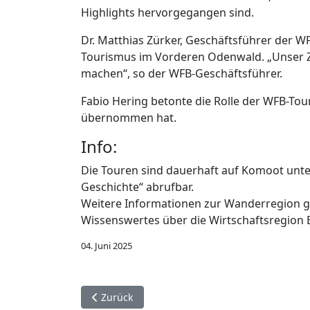
Highlights hervorgegangen sind.
Dr. Matthias Zürker, Geschäftsführer der W
Tourismus im Vorderen Odenwald. „Unser Zi
machen“, so der WFB-Geschäftsführer.
Fabio Hering betonte die Rolle der WFB-To
übernommen hat.
Info:
Die Touren sind dauerhaft auf Komoot unt
Geschichte“ abrufbar.
Weitere Informationen zur Wanderregion g
Wissenswertes über die Wirtschaftsregion 
04. Juni 2025
Vorheriger Beitrag: UNESCO Global Geopark f
Zurück