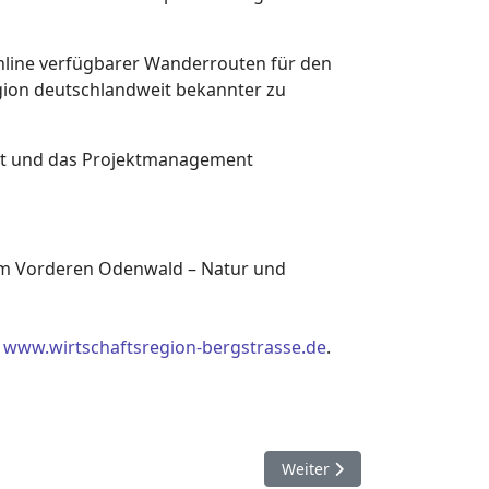
 online verfügbarer Wanderrouten für den
gion deutschlandweit bekannter zu
iert und das Projektmanagement
im Vorderen Odenwald – Natur und
r
www.wirtschaftsregion-bergstrasse.de
.
Nächster Beitrag: neuer Ar
Weiter