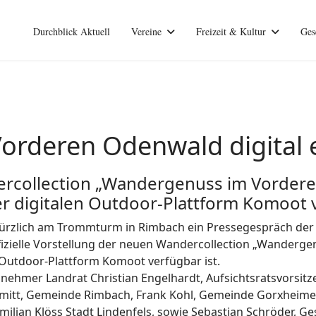
Durchblick Aktuell
Vereine
Freizeit & Kultur
Ges
rderen Odenwald digital 
ercollection „Wandergenuss im Vorder
der digitalen Outdoor-Plattform Komoot
rzlich am Trommturm in Rimbach ein Pressegespräch der T
ffizielle Vorstellung der neuen Wandercollection „Wander
n Outdoor-Plattform Komoot verfügbar ist.
ilnehmer Landrat Christian Engelhardt, Aufsichtsratsvorsi
mitt, Gemeinde Rimbach, Frank Kohl, Gemeinde Gorxheime
lian Klöss Stadt Lindenfels, sowie Sebastian Schröder, Ge