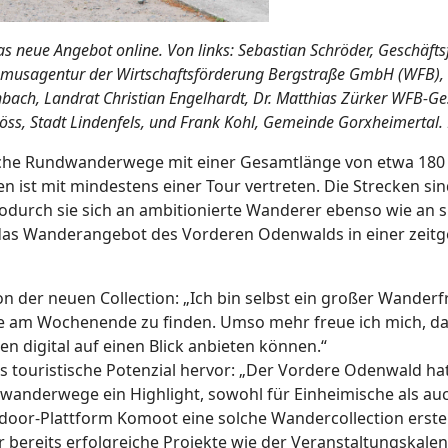
s neue Angebot online. Von links: Sebastian Schröder, Geschäf
ismusagentur der Wirtschaftsförderung Bergstraße GmbH (WFB), 
ch, Landrat Christian Engelhardt, Dr. Matthias Zürker WFB-Ges
öss, Stadt Lindenfels, und Frank Kohl, Gemeinde Gorxheimertal.
iche Rundwanderwege mit einer Gesamtlänge von etwa 180 
st mit mindestens einer Tour vertreten. Die Strecken sin
odurch sie sich an ambitionierte Wanderer ebenso wie an sp
das Wanderangebot des Vorderen Odenwalds in einer zeitg
von der neuen Collection: „Ich bin selbst ein großer Wand
ie am Wochenende zu finden. Umso mehr freue ich mich, d
en digital auf einen Blick anbieten können.“
 touristische Potenzial hervor: „Der Vordere Odenwald ha
wanderwege ein Highlight, sowohl für Einheimische als auc
door-Plattform Komoot eine solche Wandercollection erstel
bereits erfolgreiche Projekte wie der Veranstaltungskalen