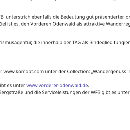
FB, unterstrich ebenfalls die Bedeutung gut präsentierter,
el ist es, den Vorderen Odenwald als attraktive Wanderre
urismusagentur, die innerhalb der TAG als Bindeglied fung
er www.komoot.com unter der Collection: „Wandergenuss 
ibt es unter
www.vorderer-odenwald.de
.
Bergstraße und die Serviceleistungen der WFB gibt es unte
eiert zehn Jahre UNESCO Auszeichnung