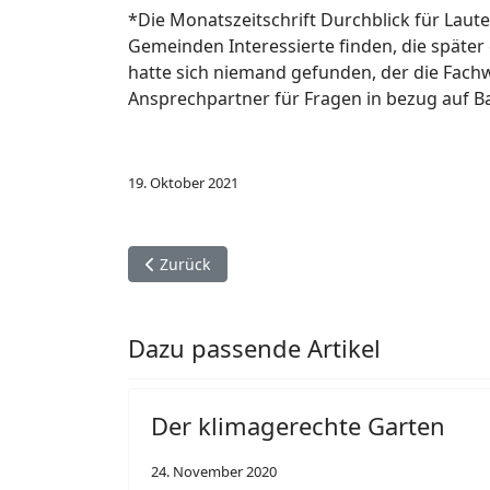
*Die Monatszeitschrift Durchblick für Lauter
Gemeinden Interessierte finden, die späte
hatte sich niemand gefunden, der die Fachw
Ansprechpartner für Fragen in bezug auf 
19. Oktober 2021
Vorheriger Beitrag: Gartenakademie RLP: Winter
Zurück
Dazu passende Artikel
Der klimagerechte Garten
24. November 2020