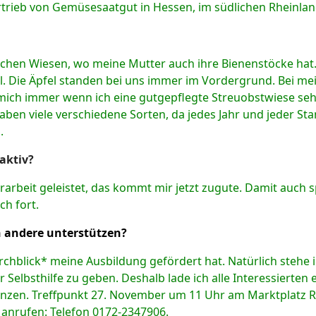
rtrieb von Gemüsesaatgut in Hessen, im südlichen Rheinlan
rlichen Wiesen, wo meine Mutter auch ihre Bienenstöcke hat
l. Die Äpfel standen bei uns immer im Vordergrund. Bei mein
mich immer wenn ich eine gutgepflegte Streuobstwiese sehe
aben viele verschiedene Sorten, da jedes Jahr und jeder St
.
 aktiv?
arbeit geleistet, das kommt mir jetzt zugute. Damit auch s
ch fort.
 andere unterstützen?
chblick* meine Ausbildung gefördert hat. Natürlich stehe i
 Selbsthilfe zu geben. Deshalb lade ich alle Interessierten e
nzen. Treffpunkt 27. November um 11 Uhr am Marktplatz 
 anrufen: Telefon 0172-2347906.