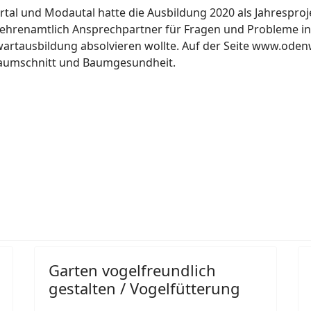
tal und Modautal hatte die Ausbildung 2020 als Jahresprojek
r ehrenamtlich Ansprechpartner für Fragen und Probleme in
artausbildung absolvieren wollte. Auf der Seite www.odenw
Baumschnitt und Baumgesundheit.
liche Gärten müssen nicht trist sein!
Garten vogelfreundlich
gestalten / Vogelfütterung