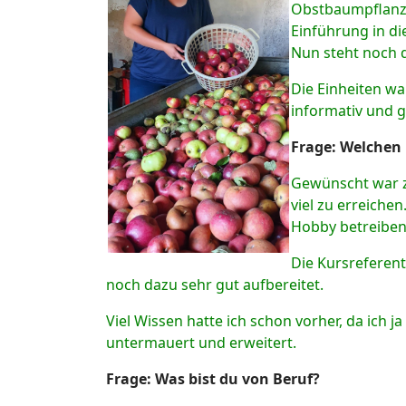
Obstbaumpflanzu
Einführung in d
Nun steht noch 
Die Einheiten wa
informativ und g
F
rage:
Welchen 
Gewünscht war z
viel zu erreiche
Hobby betreiben,
Die Kursreferen
noch dazu sehr gut aufbereitet.
Viel Wissen hatte ich schon vorher, da ich 
untermauert und erweitert.
F
rage:
Was bist du von Beruf?