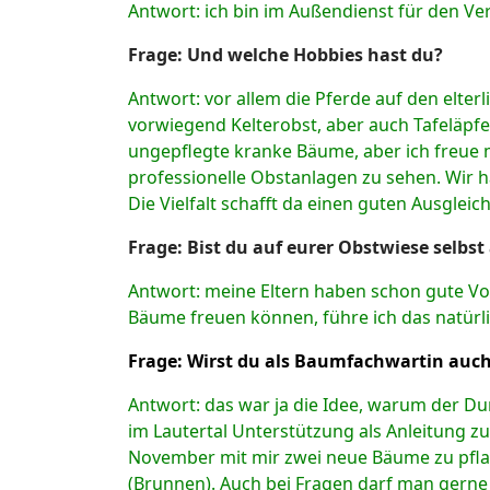
Antwort: ich bin im Außendienst für den Ve
F
rage:
Und welche Hobbies hast du?
Antwort: vor allem die Pferde auf den elte
vorwiegend Kelterobst, aber auch Tafeläpfe
ungepflegte kranke Bäume, aber ich freue 
professionelle Obstanlagen zu sehen. Wir h
Die Vielfalt schafft da einen guten Ausgleich
F
rage:
Bist du auf eurer Obstwiese selbst
Antwort: meine Eltern haben schon gute Vor
Bäume freuen können, führe ich das natürli
F
rage:
Wirst du als Baumfachwartin auch
Antwort: das war ja die Idee, warum der Dur
im Lautertal Unterstützung als Anleitung zur
November mit mir zwei neue Bäume zu pfla
(Brunnen). Auch bei Fragen darf man gerne