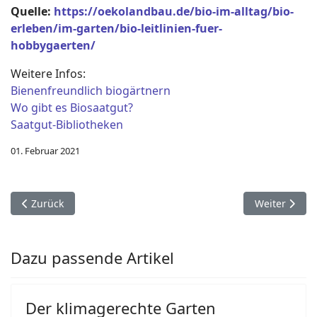
Quelle:
https://oekolandbau.de/bio-im-alltag/bio-
erleben/im-garten/bio-leitlinien-fuer-
hobbygaerten/
Weitere Infos:
Bienenfreundlich biogärtnern
Wo gibt es Biosaatgut?
Saatgut-Bibliotheken
01. Februar 2021
Vorheriger Beitrag: Handgriffe für einen haustiersicheren Ga
Nächster Bei
Zurück
Weiter
Dazu passende Artikel
Der klimagerechte Garten