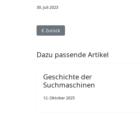
30. Juli 2023
Vorheriger Beitrag: Sehr aufschlußreiches Ex
Zurück
Dazu passende Artikel
Geschichte der
Suchmaschinen
12. Oktober 2025