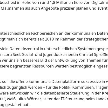
scheid in Höhe von rund 1,8 Millionen Euro von Digitalminist
Maßnahmen als auch Angebote präziser planen und eventuel
nterschiedlichen Fachbereichen an der kommunalen Datenpla
tigt man sich bereits seit 2019 im Rahmen der strategisch
 viele Daten dezentral in unterschiedlichen Systemen ges
in Lora Seel. Sozial- und Jugenddezernentin Christel Sprößl
wir uns ein besseres Bild der Entwicklung von Themen für 
sere begrenzten Ressourcen werden bestmöglich eingesetzt
s soll die offene kommunale Datenplattform sukzessive in 
ntlich zugänglich werden – für die Politik, Kommunen, Träg
ftware entwickeln wir die datenbasierte Steuerung in der K
, weiß Julius Wörner, Leiter der IT-Steuerung beim Landkre
g gestaltet hat.