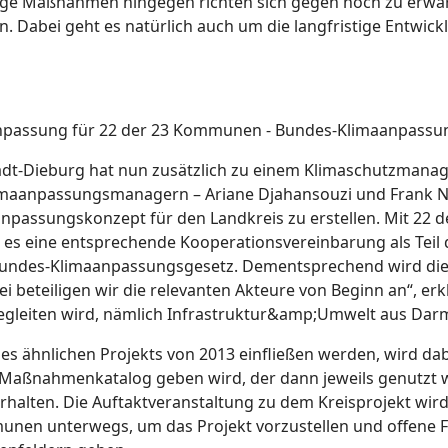
istige Maßnahmen hingegen richten sich gegen noch zu er
n. Dabei geht es natürlich auch um die langfristige Entwi
npassung für 22 der 23 Kommunen - Bundes-Klimaanpassu
dt-Dieburg hat nun zusätzlich zu einem Klimaschutzmanag
anpassungsmanagern – Ariane Djahansouzi und Frank Nier
aanpassungskonzept für den Landkreis zu erstellen. Mit 22
bt es eine entsprechende Kooperationsvereinbarung als Tei
ue Bundes-Klimaanpassungsgesetz. Dementsprechend wird di
beteiligen wir die relevanten Akteure von Beginn an“, erk
egleiten wird, nämlich Infrastruktur&amp;Umwelt aus Darms
nes ähnlichen Projekts von 2013 einfließen werden, wird da
 Maßnahmenkatalog geben wird, der dann jeweils genutzt 
lten. Die Auftaktveranstaltung zu dem Kreisprojekt wird a
en unterwegs, um das Projekt vorzustellen und offene F