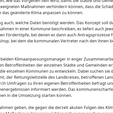
n, wie das Vorgehen sein wird, damit die Städte und Gemein
t geeigneten Maßnahmen verhindern können, dass die Schäde
n das geänderte Klima anpassen zu können.
ng auch, welche Daten benötigt werden. Das Konzept soll d
ahmen in einer Kommune beschreiben, es liefert auch jeweil
 Fördertöpfe, bei denen es dann auch Antragsprozesse fü
shop, bei dem die kommunalen Vertreter nach den ihnen 
e beiden Klimaanpassungsmanager in enger Zusammenarb
en Betroffenheiten der einzelnen Städte und Gemeinden e
e einzelnen Kommunen zu entwickeln. Dabei suchen sie d
 der Rettungsleitstelle des Landkreises, betroffenen Lan
rch Umfragen zu ihren eigenen Betroffenheiten befragt und
henergebnissen informiert werden. Das kommunenscharfe K
nen in die Umsetzung starten können.
nahmen geben, die gegen die derzeit akuten Folgen des Kl