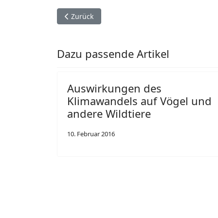
Vorheriger Beitrag: „Air_Sun+Climate“ - digi-sp
Zurück
Dazu passende Artikel
Auswirkungen des
Klimawandels auf Vögel und
andere Wildtiere
10. Februar 2016