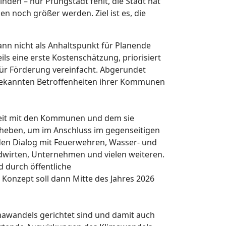
den – nur Pfungstadt fehlt, die Stadt hat
n noch größer werden. Ziel ist es, die
ann nicht als Anhaltspunkt für Planende
s eine erste Kostenschätzung, priorisiert
r Förderung vereinfacht. Abgerundet
bekannten Betroffenheiten ihrer Kommunen
eit mit den Kommunen und dem sie
rheben, um im Anschluss im gegenseitigen
en Dialog mit Feuerwehren, Wasser- und
dwirten, Unternehmen und vielen weiteren.
 durch öffentliche
onzept soll dann Mitte des Jahres 2026
imawandels gerichtet sind und damit auch