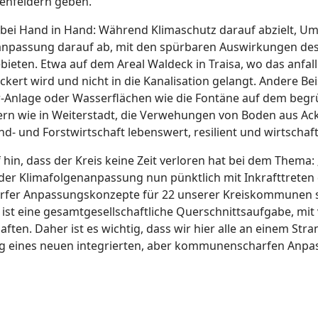
enfeldern geben.
ei Hand in Hand: Während Klimaschutz darauf abzielt, U
anpassung darauf ab, mit den spürbaren Auswirkungen de
eten. Etwa auf dem Areal Waldeck in Traisa, wo das anfa
ert wird und nicht in die Kanalisation gelangt. Andere Bei
-Anlage oder Wasserflächen wie die Fontäne auf dem begrü
rn wie in Weiterstadt, die Verwehungen von Boden aus Acke
und Forstwirtschaft lebenswert, resilient und wirtschaftli
 hin, dass der Kreis keine Zeit verloren hat bei dem Thema:
 der Klimafolgenanpassung nun pünktlich mit Inkrafttrete
fer Anpassungskonzepte für 22 unserer Kreiskommunen sta
st eine gesamtgesellschaftliche Querschnittsaufgabe, mit
ten. Daher ist es wichtig, dass wir hier alle an einem St
ung eines neuen integrierten, aber kommunenscharfen Anpass