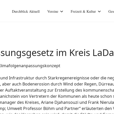
Durchblick Aktuell
Vereine
Freizeit & Kultur
Ges
sungsgesetz im Kreis LaDa
: Klimafolgenanpassungskonzept
nd Infrastruktur durch Starkregenereignisse oder die ne
t, aber auch Bodenerosion durch Wind oder Regen, Dürreau
er Auftaktveranstaltung zur Erstellung des kommunensch
 Kranichstein von Vertretern der Kommunen als heute scho
anager des Kreises, Ariane Djahansouzi und Frank Nierul
amp; Umwelt Professor Böhm und Partner“ erläuterten den