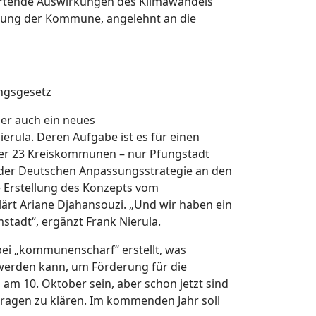
wartende Auswirkungen des Klimawandels
cklung der Kommune, angelehnt an die
ngsgesetz
er auch ein neues
ula. Deren Aufgabe ist es für einen
 der 23 Kreiskommunen – nur Pfungstadt
l der Deutschen Anpassungsstrategie an den
e Erstellung des Konzepts vom
lärt Ariane Djahansouzi. „Und wir haben ein
tadt“, ergänzt Frank Nierula.
bei „kommunenscharf“ erstellt, was
werden kann, um Förderung für die
m 10. Oktober sein, aber schon jetzt sind
ragen zu klären. Im kommenden Jahr soll