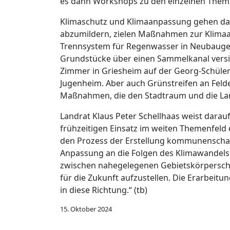
es dann Workshops zu den einzelnen Them
Klimaschutz und Klimaanpassung gehen dab
abzumildern, zielen Maßnahmen zur Klima
Trennsystem für Regenwasser in Neubaugebi
Grundstücke über einen Sammelkanal versick
Zimmer in Griesheim auf der Georg-Schüler
Jugenheim. Aber auch Grünstreifen an Felde
Maßnahmen, die den Stadtraum und die Land- 
Landrat Klaus Peter Schellhaas weist darauf
frühzeitigen Einsatz im weiten Themenfeld
den Prozess der Erstellung kommunenschar
Anpassung an die Folgen des Klimawandels i
zwischen nahegelegenen Gebietskörperschaf
für die Zukunft aufzustellen. Die Erarbeit
in diese Richtung.“ (tb)
15. Oktober 2024