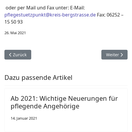
oder per Mail und Fax unter: E-Mail:
pflegestuetzpunkt@kreis-bergstrasse.de
Fax: 06252 –
15 50 93
26. Mai 2021
Vorheriger Beitrag: Fit und mobil im Alter: Sturzrisiko minder
Nächster Bei
Zurück
Weiter
Dazu passende Artikel
Ab 2021: Wichtige Neuerungen für
pflegende Angehörige
14. Januar 2021